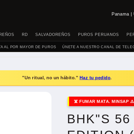
C
O
U
REÑOS
RD
SALVADOREÑOS
PUROS PERUANOS
PE
N
TA AL POR MAYOR DE PUROS
ÚNETE A NUESTRO CANAL DE TEL
T
R
Y
"Un ritual, no un hábito."
Haz tu pedido
.
/
R
E
G
BHK"S 56
I
O