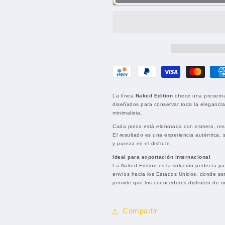
56
56
–
–
Naked
Naked
Edition
Edition
(unidad)
(unidad)
La línea
Naked Edition
ofrece una presentac
diseñados para conservar toda la elegancia 
minimalista.
Cada pieza está elaborada con esmero, resa
El resultado es una experiencia auténtica, 
y pureza en el disfrute.
Ideal para exportación internacional
La Naked Edition es la solución perfecta p
envíos hacia los Estados Unidos, donde est
permite que los conocedores disfruten de u
Compartir