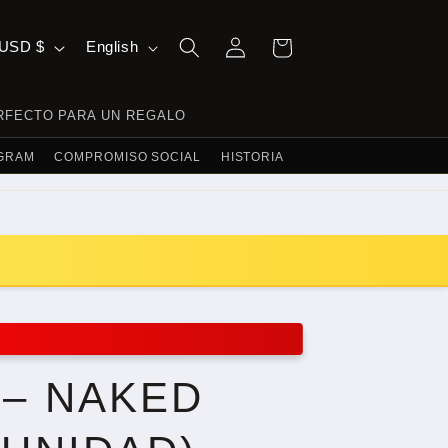
Log
L
Cart
Panama | USD $
English
in
A
N
RFECTO PARA UN REGALO
G
EGRAM
COMPROMISO SOCIAL
HISTORIA
U
A
G
E
 – NAKED