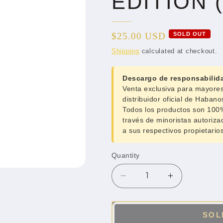
EDITION 
N
Regular
$25.00 USD
SOLD OUT
price
Shipping
calculated at checkout.
Descargo de responsabilid
Venta exclusiva para mayore
distribuidor oficial de Haban
Todos los productos son 100%
través de minoristas autoriz
a sus respectivos propietarios
Quantity
Quantity
Decrease
Increase
quantity
quantity
for
for
BHK&quot;s
BHK&quot;s
SOL