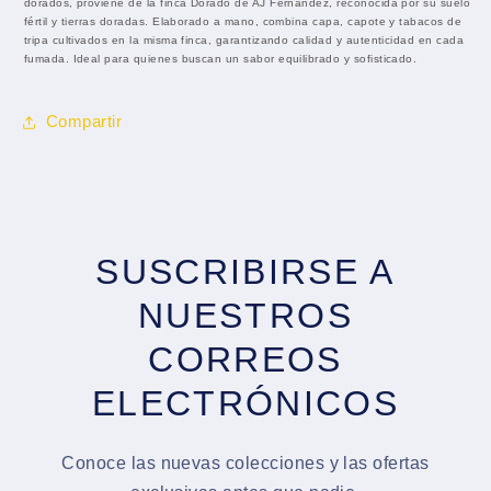
dorados, proviene de la finca Dorado de AJ Fernández, reconocida por su suelo
fértil y tierras doradas. Elaborado a mano, combina capa, capote y tabacos de
tripa cultivados en la misma finca, garantizando calidad y autenticidad en cada
fumada. Ideal para quienes buscan un sabor equilibrado y sofisticado.
Compartir
SUSCRIBIRSE A
NUESTROS
CORREOS
ELECTRÓNICOS
Conoce las nuevas colecciones y las ofertas