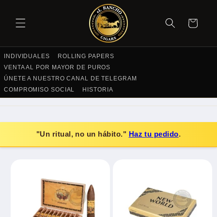
SKIP TO
CONTENT
Cart
INDIVIDUALES
ROLLING PAPERS
VENTA AL POR MAYOR DE PUROS
ÚNETE A NUESTRO CANAL DE TELEGRAM
COMPROMISO SOCIAL
HISTORIA
"Un ritual, no un hábito."
Haz tu pedido
.
SKIP TO
PRODUCT
INFORMATION