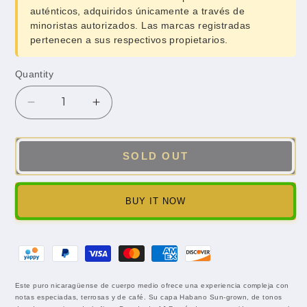
auténticos, adquiridos únicamente a través de
minoristas autorizados. Las marcas registradas
pertenecen a sus respectivos propietarios.
Quantity
Quantity
Decrease
Increase
quantity
quantity
for
for
AJ
AJ
SOLD OUT
Fernandez
Fernandez
New
New
World
World
BUY IT NOW
Figurado
Figurado
Este puro nicaragüense de cuerpo medio ofrece una experiencia compleja con
notas especiadas, terrosas y de café. Su capa Habano Sun-grown, de tonos